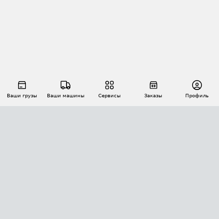
Ваши грузы
Ваши машины
Сервисы
Заказы
Профиль
АВТОМАТИЗАЦИЯ ПЕРЕВОЗОК
Площадки
Заказы
Торги
Тендеры
АТИ-Доки
GPS-мониторинг
АТИ Мессенджер
Цепочки грузов
API ATI.SU
ПОЛЕЗНОЕ