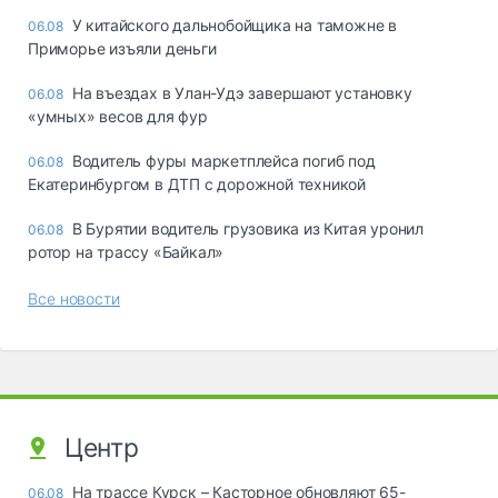
У китайского дальнобойщика на таможне в
06.08
Приморье изъяли деньги
Ha въeздax в Улaн-Удэ зaвepшaют ycтaнoвкy
06.08
«yмныx» вecoв для фyp
Водитель фуры маркетплейса погиб под
06.08
Екатеринбургом в ДТП с дорожной техникой
В Бурятии водитель грузовика из Китая уронил
06.08
ротор на трассу «Байкал»
Все новости
Центр
На трассе Курск – Касторное обновляют 65-
06.08