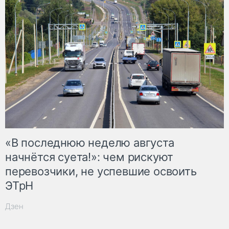
«В последнюю неделю августа
начнётся суета!»: чем рискуют
перевозчики, не успевшие освоить
ЭТрН
Дзен