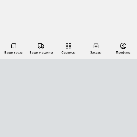
Ваши грузы
Ваши машины
Сервисы
Заказы
Профиль
АВТОМАТИЗАЦИЯ ПЕРЕВОЗОК
Площадки
Заказы
Торги
Тендеры
АТИ-Доки
GPS-мониторинг
АТИ Мессенджер
Цепочки грузов
API ATI.SU
ПОЛЕЗНОЕ
Расчет расстояний