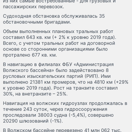
из них самые востребованные - для грузовых и
пассажирских перевозок.
Судоходная обстановка обслуживалась 35
обстановочными бригадами.
Объем выполненных плановых тральных работ
составил 643 кв. км (+ 2% к уровню 2019 года).
Всего, с учетом тральных работ на договорной
основе со сторонними организациями было
протралено 677 кв. км.
В навигацию в филиалах ФБУ «Администрация
Волжского бассейна» было задействовано 8
русловых изыскательских партий (РИП). Ими
выполнено 21381 км промеров, что на 4810 км (+29%
к уровню 2019 года). Рост на транзите составил
30%, на внетранзите – 25%.
Навигация на волжских гидроузлах продолжалась в
течение 243 суток, через гидросооружения
проследовали 38003 судна (-5,4%), совершено
20290 шлюзований (-1%).
В Волжском бассейне перевезено 41 млн 062 тыс.