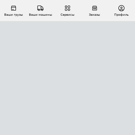
Ваши грузы
Ваши машины
Сервисы
Заказы
Профиль
АВТОМАТИЗАЦИЯ ПЕРЕВОЗОК
Площадки
Заказы
Торги
Тендеры
АТИ-Доки
GPS-мониторинг
АТИ Мессенджер
Цепочки грузов
API ATI.SU
ПОЛЕЗНОЕ
Расчет расстояний
БЕЗОПАСНОСТЬ
Академия ATI.SU
ATI.SU о безопасности
Звезды ATI.SU на вашем сайте
КОНТАКТЫ И ТАРИФЫ
Памятка по проверке контрагентов
Индекс ATI.SU FTL РФ
О системе ATI.SU
Светофор+
Средние ставки
ИНФОРМАЦИЯ
Контактная информация
Страхование