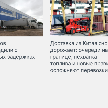
Доставка из Китая сно
ров
дорожает: очереди на
дили о
границе, нехватка
ых задержках
топлива и новые прав
осложняют перевозки