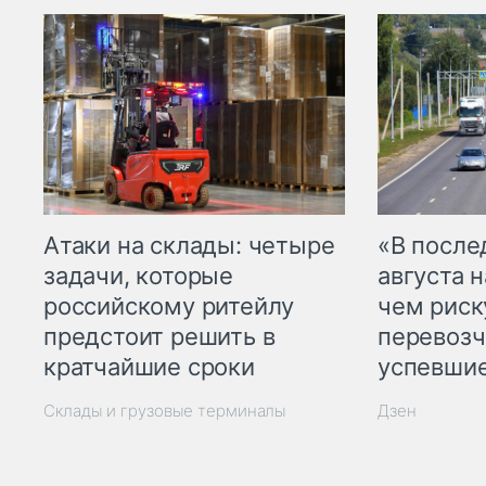
Атаки на склады: четыре
«В посл
задачи, которые
августа н
российскому ритейлу
чем рис
предстоит решить в
перевозч
кратчайшие сроки
успевшие
Склады и грузовые терминалы
Дзен