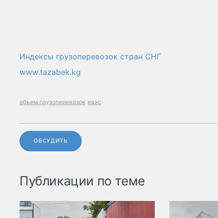
Индексы грузоперевозок стран СНГ
www.tazabek.kg
объем грузоперевозок
еаэс
ОБСУДИТЬ
Публикации по теме