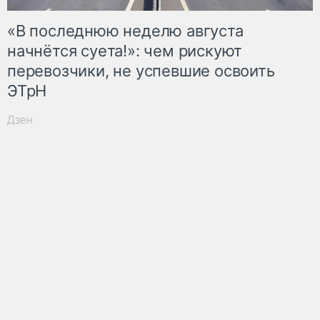
«В последнюю неделю августа
начнётся суета!»: чем рискуют
перевозчики, не успевшие освоить
ЭТрН
Дзен