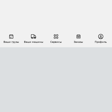
Ваши грузы
Ваши машины
Сервисы
Заказы
Профиль
АВТОМАТИЗАЦИЯ ПЕРЕВОЗОК
Площадки
Заказы
Торги
Тендеры
АТИ-Доки
GPS-мониторинг
АТИ Мессенджер
Цепочки грузов
API ATI.SU
ПОЛЕЗНОЕ
Расчет расстояний