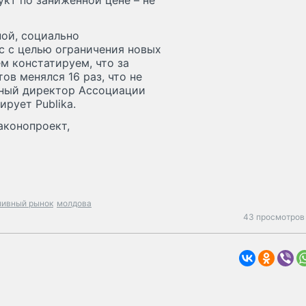
укт по заниженной цене – не
ой, социально
с с целью ограничения новых
м констатируем, что за
ов менялся 16 раз, что не
льный директор Ассоциации
рует Publika.
аконопроект,
ливный рынок
молдова
43 просмотров 