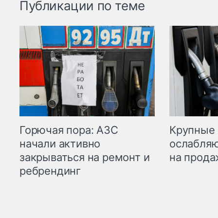
Публикации по теме
Горючая пора: АЗС
Крупные 
начали активно
ослабляю
закрываться на ремонт и
на прода
ребрендинг