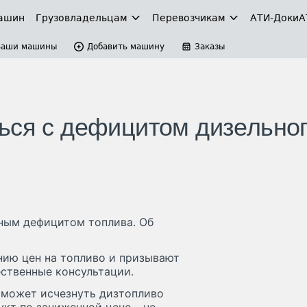
ашин
Грузовладельцам
Перевозчикам
АТИ-Доки
А
Ваши машины
Добавить машину
Заказы
ься с дефицитом дизельно
ным дефицитом топлива. Об
ию цен на топливо и призывают
ственные консультации.
 может исчезнуть дизтопливо