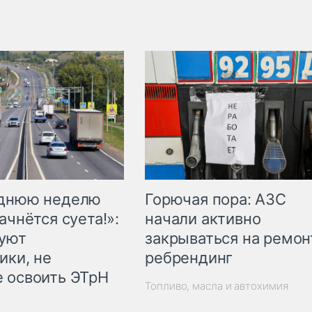
Горючая пора: АЗС
еднюю неделю
начали активно
ачнётся суета!»:
закрываться на ремон
куют
ребрендинг
ики, не
 освоить ЭТрН
Топливо, масла и автохимия