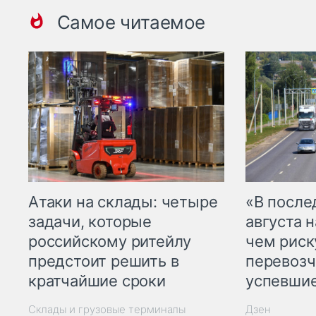
Самое читаемое
Атаки на склады: четыре
«В посл
задачи, которые
августа н
российскому ритейлу
чем рис
предстоит решить в
перевозч
кратчайшие сроки
успевшие
Склады и грузовые терминалы
Дзен