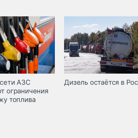
сети АЗС
Дизель остаётся в Ро
т ограничения
жу топлива