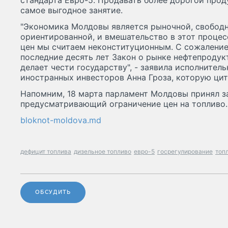
стандарта Евро-5. Продавать более дорогой прод
самое выгодное занятие.
"Экономика Молдовы является рыночной, свободн
ориентированной, и вмешательство в этот процес
цен мы считаем неконституционным. С сожаление
последние десять лет Закон о рынке нефтепродукт
делает чести государству", - заявила исполните
иностранных инвесторов Анна Гроза, которую цити
Напомним, 18 марта парламент Молдовы принял з
предусматривающий ограничение цен на топливо.
bloknot-moldova.md
дефицит топлива
дизельное топливо
евро-5
госрегулирование
топ
ОБСУДИТЬ