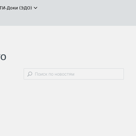
ТИ-Доки (ЭДО)
го