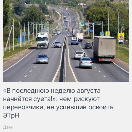
«В последнюю неделю августа
начнётся суета!»: чем рискуют
перевозчики, не успевшие освоить
ЭТрН
Дзен