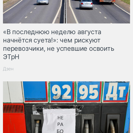
«В последнюю неделю августа
начнётся суета!»: чем рискуют
перевозчики, не успевшие освоить
ЭТрН
Дзен