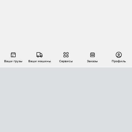
Ваши грузы
Ваши машины
Сервисы
Заказы
Профиль
АВТОМАТИЗАЦИЯ ПЕРЕВОЗОК
Площадки
Заказы
Торги
Тендеры
АТИ-Доки
GPS-мониторинг
АТИ Мессенджер
Цепочки грузов
API ATI.SU
ПОЛЕЗНОЕ