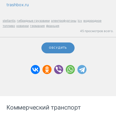
trashbox.ru
stellantis
гибридные грузовики
электрофургоны
lcv
водородное
топливо
новинки
германия
франция
45 просмотров всего.
ОБСУДИТЬ
Коммерческий транспорт