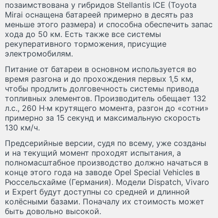
позаимствована у гибридов Stellantis ICE (Toyota
Mirai оснащена батареей примерно в десять раз
меньше этого размера) и способна обеспечить запас
хода до 50 км. Есть также все системы
рекуперативного торможения, присущие
электромобилям.
Питание от батареи в основном используется во
время разгона и до прохождения первых 1,5 км,
чтобы продлить долговечность системы привода
топливных элементов. Производитель обещает 132
л.с., 260 Н·м крутящего момента, разгон до «сотни»
примерно за 15 секунд и максимальную скорость
130 км/ч.
Предсерийные версии, судя по всему, уже созданы
и на текущий момент проходят испытания, а
полномасштабное производство должно начаться в
конце этого года на заводе Opel Special Vehicles в
Рюссельсхайме (Германия). Модели Dispatch, Vivaro
и Expert будут доступны со средней и длинной
колёсными базами. Поначалу их стоимость может
быть довольно высокой.