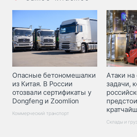
Опасные бетономешалки
Атаки на
из Китая. В России
задачи, 
отозвали сертификаты у
российск
Dongfeng и Zoomlion
предстои
кратчайш
Коммерческий транспорт
Склады и гру