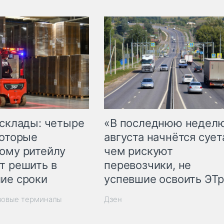
 склады: четыре
«В последнюю недел
которые
августа начнётся суета
ому ритейлу
чем рискуют
т решить в
перевозчики, не
ие сроки
успевшие освоить ЭТ
зовые терминалы
Дзен