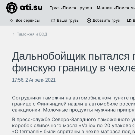
Грузы
Поиск грузов
Машины
Поиск м
Все сервисы
Ваши грузы
Добавить груз
← Таможня и ВЭД
Дальнобойщик пытался п
финскую границу в чехл
17:56, 2 Апреля 2021
Сотрудники таможни на автомобильном пункте пр
границе с Финляндией нашли в автомобиле росси
санкционки. Молочные продукты мужчина припрят
В пресс-службе Северо-Западного таможенного уп
коробок сливочного масла «Valio» по 20 упаковок
«Oltermanni» были спрятаны в чехле матраса под 