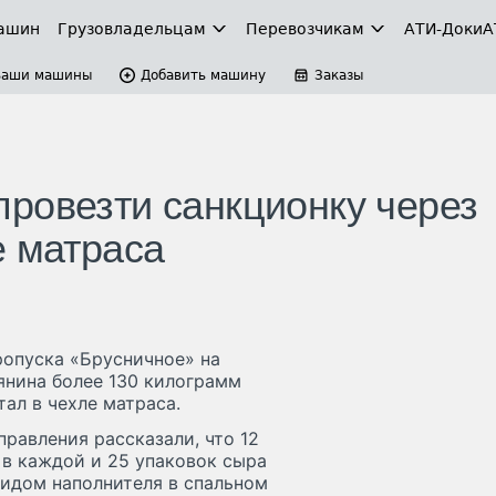
ашин
Грузовладельцам
Перевозчикам
АТИ-Доки
А
Ваши машины
Добавить машину
Заказы
ровезти санкционку через
е матраса
опуска «Брусничное» на
янина более 130 килограмм
ал в чехле матраса.
равления рассказали, что 12
 в каждой и 25 упаковок сыра
видом наполнителя в спальном