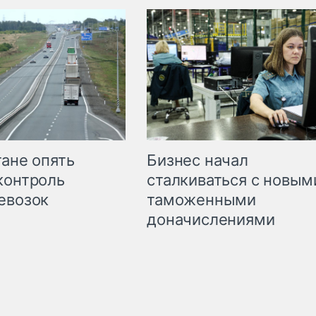
Бизнес начал
тане опять
сталкиваться с новым
контроль
таможенными
евозок
доначислениями