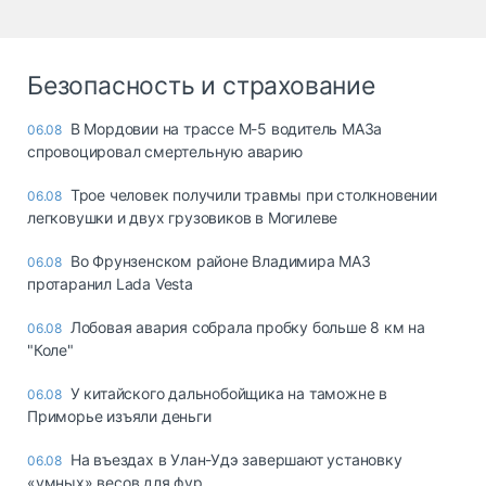
Безопасность и страхование
В Мордовии на трассе М-5 водитель МАЗа
06.08
спровоцировал смертельную аварию
Трое человек получили травмы при столкновении
06.08
легковушки и двух грузовиков в Могилеве
Во Фрунзенском районе Владимира МАЗ
06.08
протаранил Lada Vesta
Лобовая авария собрала пробку больше 8 км на
06.08
"Коле"
У китайского дальнобойщика на таможне в
06.08
Приморье изъяли деньги
Ha въeздax в Улaн-Удэ зaвepшaют ycтaнoвкy
06.08
«yмныx» вecoв для фyp