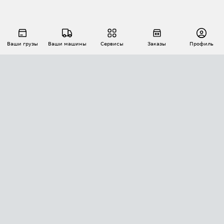
Ваши грузы
Ваши машины
Сервисы
Заказы
Профиль
АВТОМАТИЗАЦИЯ ПЕРЕВОЗОК
Площадки
Заказы
Торги
Тендеры
АТИ-Доки
GPS-мониторинг
АТИ Мессенджер
Цепочки грузов
API ATI.SU
ПОЛЕЗНОЕ
Расчет расстояний
БЕЗОПАСНОСТЬ
Академия ATI.SU
ATI.SU о безопасности
Звезды ATI.SU на вашем сайте
КОНТАКТЫ И ТАРИФЫ
Памятка по проверке контрагентов
Индекс ATI.SU FTL РФ