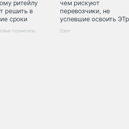
ому ритейлу
чем рискуют
т решить в
перевозчики, не
ие сроки
успевшие освоить ЭТ
зовые терминалы
Дзен