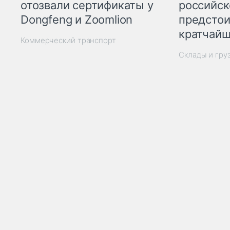
отозвали сертификаты у
российск
Dongfeng и Zoomlion
предстои
кратчайш
Коммерческий транспорт
Склады и гру