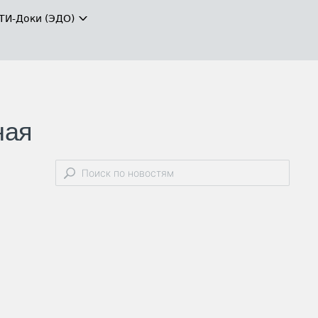
ТИ-Доки (ЭДО)
ная