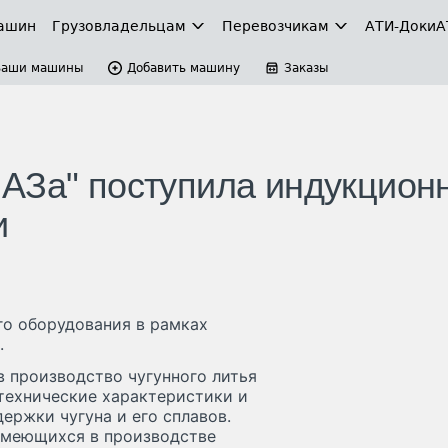
ашин
Грузовладельцам
Перевозчикам
АТИ-Доки
А
Ваши машины
Добавить машину
Заказы
АЗа" поступила индукцион
и
го оборудования в рамках
.
 производство чугунного литья
 технические характеристики и
ержки чугуна и его сплавов.
 имеющихся в производстве