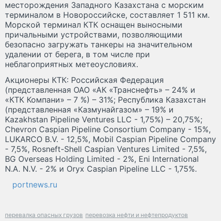
месторождения Западного Казахстана с морским
терминалом в Новороссийске, составляет 1 511 км.
Морской терминал КТК оснащен выносными
причальными устройствами, позволяющими
безопасно загружать танкеры на значительном
удалении от берега, в том числе при
неблагоприятных метеоусловиях.
Акционеры КТК: Российская Федерация
(представленная ОАО «АК «Транснефть» – 24% и
«КТК Компани» – 7 %) – 31%; Республика Казахстан
(представленная «Казмунайгазом» – 19% и
Kazakhstan Pipeline Ventures LLC - 1,75%) – 20,75%;
Chevron Caspian Pipeline Consortium Company - 15%,
LUKARCO B.V. - 12,5%, Mobil Caspian Pipeline Company
- 7,5%, Rosneft-Shell Caspian Ventures Limited - 7,5%,
BG Overseas Holding Limited - 2%, Eni International
N.A. N.V. - 2% и Oryx Caspian Pipeline LLC - 1,75%.
portnews.ru
перевалка опасных грузов
перевозка нефти и нефтепродуктов