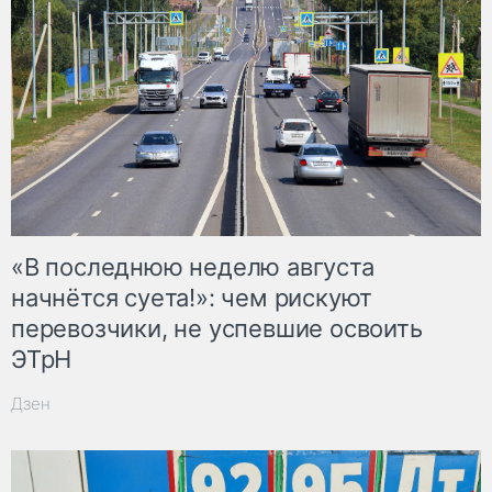
«В последнюю неделю августа
начнётся суета!»: чем рискуют
перевозчики, не успевшие освоить
ЭТрН
Дзен