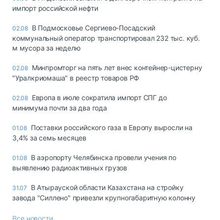
импорт российской нефти
В Подмосковье Сергиево-Посадский
02.08
коммунальный оператор транспортировал 232 тыс. куб.
м мусора за неделю
Минпромторг на пять лет внес контейнер-цистерну
02.08
"Уралкриомаша" в реестр товаров РФ
Европа в июле сократила импорт СПГ до
02.08
минимума почти за два года
Поставки российского газа в Европу выросли на
01.08
3,4% за семь месяцев
В аэропорту Челябинска провели учения по
01.08
выявлению радиоактивных грузов
В Атырауской области Казахстана на стройку
31.07
завода "Силлено" привезли крупногабаритную колонну
Все новости