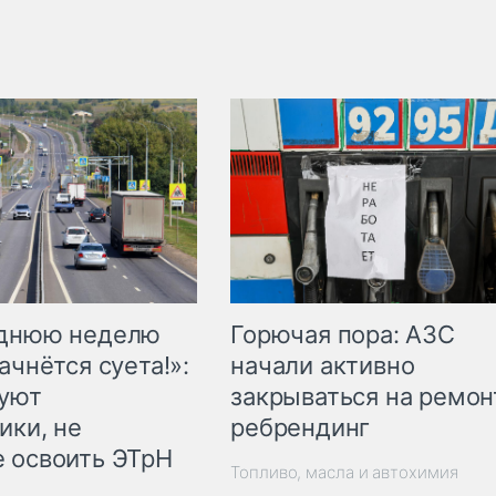
Горючая пора: АЗС
еднюю неделю
начали активно
ачнётся суета!»:
закрываться на ремон
куют
ребрендинг
ики, не
 освоить ЭТрН
Топливо, масла и автохимия