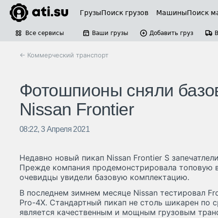
Грузы
Поиск грузов
Машины
Поиск м
Все сервисы
Ваши грузы
Добавить груз
← Коммерческий транспорт
Фотошпионы сняли базов
Nissan Frontier
08:22, 3 Апреля 2021
Недавно новый пикап Nissan Frontier S запечатле
Прежде компания продемонстрировала топовую в
очевидцы увидели базовую комплектацию.
В последнем зимнем месяце Nissan тестировал Fr
Pro-4X. Стандартный пикап не столь шикарен по с
является качественным и мощным грузовым тран