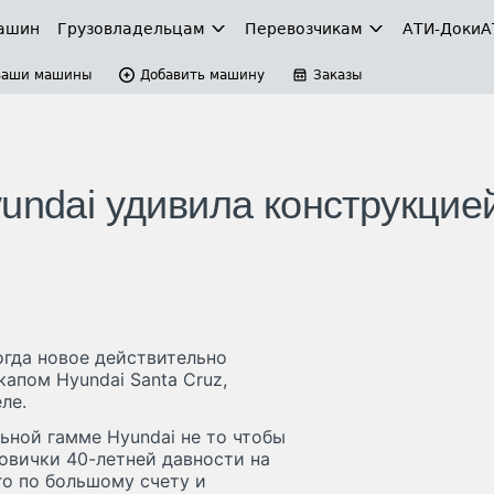
ашин
Грузовладельцам
Перевозчикам
АТИ-Доки
А
Ваши машины
Добавить машину
Заказы
undai удивила конструкцие
огда новое действительно
капом Hyundai Santa Cruz,
ле.
льной гамме Hyundai не то чтобы
зовички 40-летней давности на
го по большому счету и