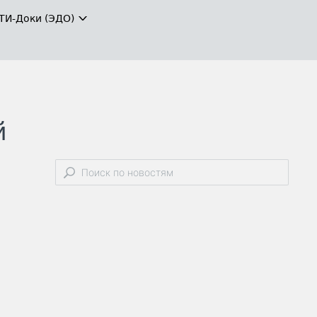
ТИ-Доки (ЭДО)
й