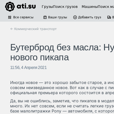
Грузы
Поиск грузов
Машины
Поиск м
Все сервисы
Ваши грузы
Добавить груз
← Коммерческий транспорт
Бутерброд без масла: Hy
нового пикапа
11:56, 4 Апреля 2021
Иногда новое — это хорошо забытое старое, а ин
совсем неизведанное новое. Вот как в случае с пи
официальная премьера которого состоится в апре
Да, вы не ошиблись, заметив, что пикапов в моде
много. Их нет совсем, если не считать легкие гру
базе малолитражки Pony — автомобиля, с которо