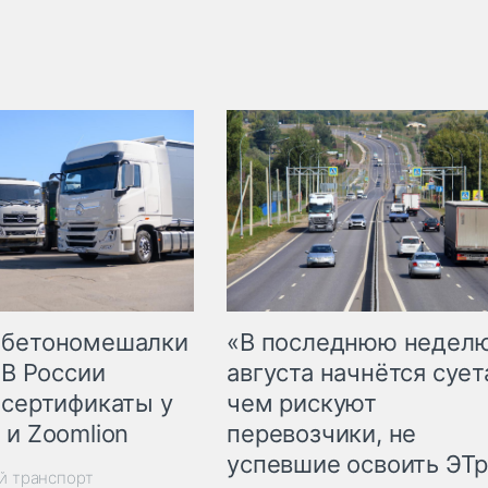
 бетономешалки
«В последнюю недел
 В России
августа начнётся суета
 сертификаты у
чем рискуют
 и Zoomlion
перевозчики, не
успевшие освоить ЭТ
й транспорт