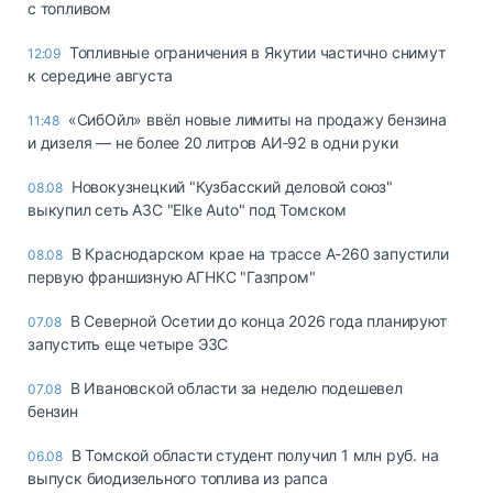
с топливом
Топливные ограничения в Якутии частично снимут
12:09
к середине августа
«СибОйл» ввёл новые лимиты на продажу бензина
11:48
и дизеля — не более 20 литров АИ‑92 в одни руки
Новокузнецкий "Кузбасский деловой союз"
08.08
выкупил сеть АЗС "Elke Auto" под Томском
В Краснодарском крае на трассе А-260 запустили
08.08
первую франшизную АГНКС "Газпром"
В Северной Осетии до конца 2026 года планируют
07.08
запустить еще четыре ЭЗС
В Ивановской области за неделю подешевел
07.08
бензин
В Томской области студент получил 1 млн руб. на
06.08
выпуск биодизельного топлива из рапса