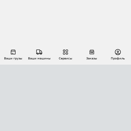
Ваши грузы
Ваши машины
Сервисы
Заказы
Профиль
АВТОМАТИЗАЦИЯ ПЕРЕВОЗОК
Площадки
Заказы
Торги
Тендеры
АТИ-Доки
GPS-мониторинг
АТИ Мессенджер
Цепочки грузов
API ATI.SU
ПОЛЕЗНОЕ