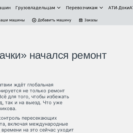
ашин
Грузовладельцам
Перевозчикам
АТИ-Доки
А
Ваши машины
Добавить машину
Заказы
рачки» начался ремонт
атвии ждёт глобальная
нируется не только ремонт
сё для того, чтобы избежать
, так и на выезд. Что уже
рикова.
 контроль пересекающих
рта, включая международные
 времени на это сейчас уходит