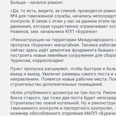
больше - начался ремонт.
«Да, то есть, видите, за спиной, проводится рем
№4 для таможенной службы, начались непосредст
контроля. В связи с этим у нас на данном этапе 
движения, которая существенно ограничивает кол
Новиков, зам. начальника КПП «Бурачки»
«Реконструкция на территории Международного 
пропуска «Бурачки» масштабная. Техника работае
сейчас здесь идёт демонтаж фундамента бывших 
построить новые ливнёвые сооружения для сбора 
Чурикова, корреспондент
Пункт пропуска расширяют, чтобы быстрее и бол
въезд и выезд. Увеличат размеры самого поста и 
направлениях. Появятся новые рабочие места. П
строительство дополнительных помещений.
«Блок углубленного досмотра на три поста. Реко
бокса старого, где тоже два поста будет непосре
Строительство новой котельной. Ну и реконстру
таможенного контроля и паспортного контроля», 
инженер обособленного отделения МАПП «Бурачк