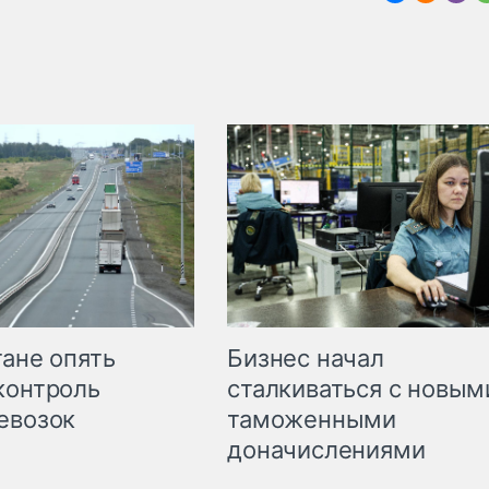
Бизнес начал
тане опять
сталкиваться с новым
контроль
таможенными
евозок
доначислениями