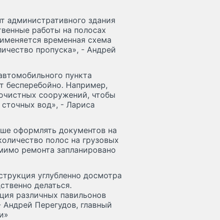
онт административного здания
венные работы на полосах
применяется временная схема
ичество пропуска», - Андрей
автомобильного пункта
т бесперебойно. Например,
очистных сооружений, чтобы
сточных вод», - Лариса
ьше оформлять документов на
количество полос на грузовых
омимо ремонта запланировано
нструкция углубленно досмотра
дственно делаться.
кция различных павильонов
- Андрей Перегудов, главный
и»