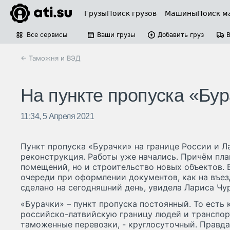
Грузы
Поиск грузов
Машины
Поиск м
Все сервисы
Ваши грузы
Добавить груз
← Таможня и ВЭД
На пункте пропуска «Бу
11:34, 5 Апреля 2021
Пункт пропуска «Бурачки» на границе России и Л
реконструкция. Работы уже начались. Причём пла
помещений, но и строительство новых объектов. В
очереди при оформлении документов, как на въезд
сделано на сегодняшний день, увидела Лариса Чу
«Бурачки» – пункт пропуска постоянный. То есть
российско-латвийскую границу людей и транспо
таможенные перевозки, - круглосуточный. Правда