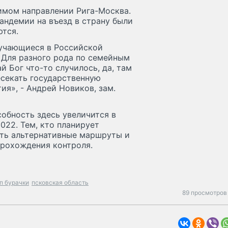
имом направлении Рига-Москва.
пандемии на въезд в страну были
ются.
бучающиеся в Российской
 Для разного рода по семейным
ай Бог что-то случилось, да, там
секать государственную
я», - Андрей Новиков, зам.
обность здесь увеличится в
022. Тем, кто планирует
еть альтернативные маршруты и
прохождения контроля.
п бурачки
псковская область
89 просмотров 