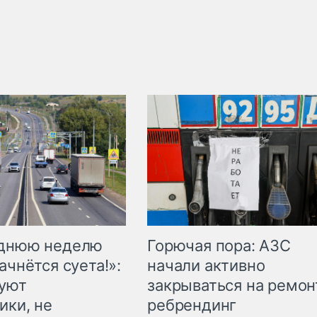
Горючая пора: АЗС
еднюю неделю
начали активно
ачнётся суета!»:
закрываться на ремон
куют
ребрендинг
ики, не