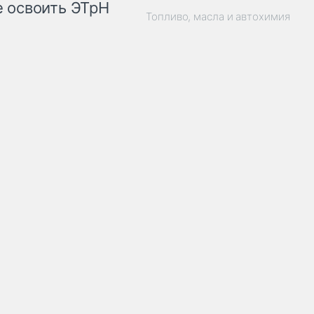
 освоить ЭТрН
Топливо, масла и автохимия