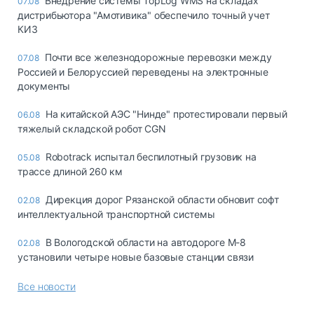
Внедрение системы TopLog WMS на складах
07.08
дистрибьютора "Амотивика" обеспечило точный учет
КИЗ
Почти все железнодорожные перевозки между
07.08
Россией и Белоруссией переведены на электронные
документы
На китайской АЭС "Нинде" протестировали первый
06.08
тяжелый складской робот CGN
Robotrack испытал беспилотный грузовик на
05.08
трассе длиной 260 км
Дирекция дорог Рязанской области обновит софт
02.08
интеллектуальной транспортной системы
В Вологодской области на автодороге М-8
02.08
установили четыре новые базовые станции связи
Все новости