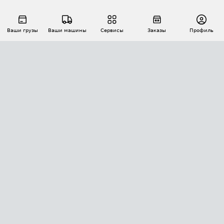
Ваши грузы
Ваши машины
Сервисы
Заказы
Профиль
АВТОМАТИЗАЦИЯ ПЕРЕВОЗОК
Площадки
Заказы
Торги
Тендеры
АТИ-Доки
GPS-мониторинг
АТИ Мессенджер
Цепочки грузов
API ATI.SU
ПОЛЕЗНОЕ
Расчет расстояний
БЕЗОПАСНОСТЬ
Академия ATI.SU
ATI.SU о безопасности
Звезды ATI.SU на вашем сайте
КОНТАКТЫ И ТАРИФЫ
Памятка по проверке контрагентов
Индекс ATI.SU FTL РФ
О системе ATI.SU
Светофор+
Средние ставки
ИНФОРМАЦИЯ