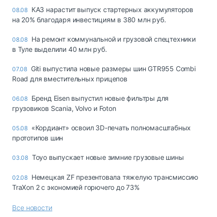
КАЗ нарастит выпуск стартерных аккумуляторов
08.08
на 20% благодаря инвестициям в 380 млн руб.
На ремонт коммунальной и грузовой спецтехники
08.08
в Туле выделили 40 млн руб.
Giti выпустила новые размеры шин GTR955 Combi
07.08
Road для вместительных прицепов
Бренд Eisen выпустил новые фильтры для
06.08
грузовиков Scania, Volvo и Foton
«Кордиант» освоил 3D-печать полномасштабных
05.08
прототипов шин
Toyo выпускает новые зимние грузовые шины
03.08
Немецкая ZF презентовала тяжелую трансмиссию
02.08
TraXon 2 с экономией горючего до 73%
Все новости