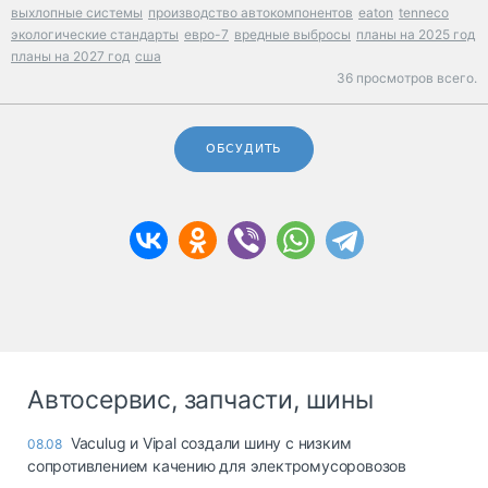
выхлопные системы
производство автокомпонентов
eaton
tenneco
экологические стандарты
евро-7
вредные выбросы
планы на 2025 год
планы на 2027 год
сша
36 просмотров всего.
ОБСУДИТЬ
Автосервис, запчасти, шины
Vaculug и Vipal создали шину с низким
08.08
сопротивлением качению для электромусоровозов