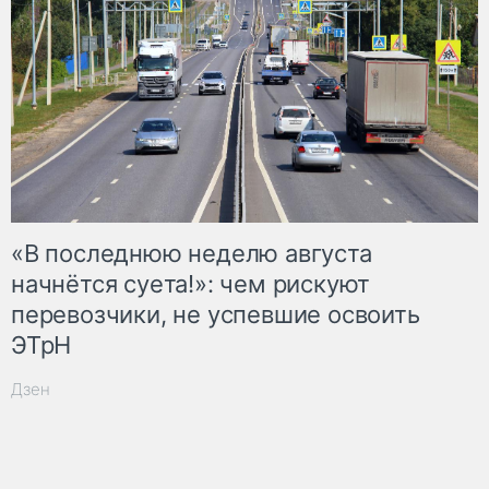
«В последнюю неделю августа
начнётся суета!»: чем рискуют
перевозчики, не успевшие освоить
ЭТрН
Дзен