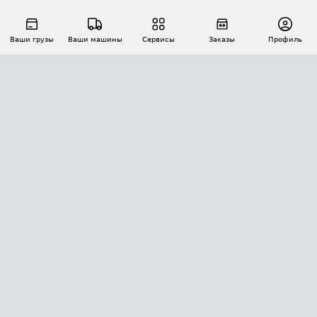
Ваши грузы
Ваши машины
Сервисы
Заказы
Профиль
АВТОМАТИЗАЦИЯ ПЕРЕВОЗОК
Площадки
Заказы
Торги
Тендеры
АТИ-Доки
GPS-мониторинг
АТИ Мессенджер
Цепочки грузов
API ATI.SU
ПОЛЕЗНОЕ
Расчет расстояний
БЕЗОПАСНОСТЬ
Академия ATI.SU
ATI.SU о безопасности
Звезды ATI.SU на вашем сайте
КОНТАКТЫ И ТАРИФЫ
Памятка по проверке контрагентов
Индекс ATI.SU FTL РФ
О системе ATI.SU
Светофор+
Средние ставки
ИНФОРМАЦИЯ
Контактная информация