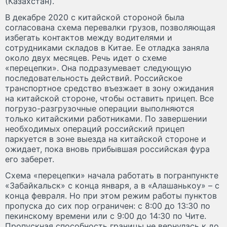
(Казахстан).
В декабре 2020 с китайской стороной была
согласована схема перевалки грузов, позволяющая
избегать контактов между водителями и
сотрудниками складов в Китае. Ее отладка заняла
около двух месяцев. Речь идет о схеме
«перецепки». Она подразумевает следующую
последовательность действий. Российское
транспортное средство въезжает в зону ожидания
на китайской стороне, чтобы оставить прицеп. Все
погрузо-разгрузочные операции выполняются
только китайскими работниками. По завершении
необходимых операций российский прицеп
паркуется в зоне выезда на китайской стороне и
ожидает, пока вновь прибывшая российская фура
его заберет.
Схема «перецепки» начала работать в погранпункте
«Забайкальск» с конца января, а в «Алашанькоу» – с
конца февраля. Но при этом режим работы пунктов
пропуска до сих пор ограничен: с 8:00 до 13:30 по
пекинскому времени или с 9:00 до 14:30 по Чите.
Пропускная способность границы не вернулась к до