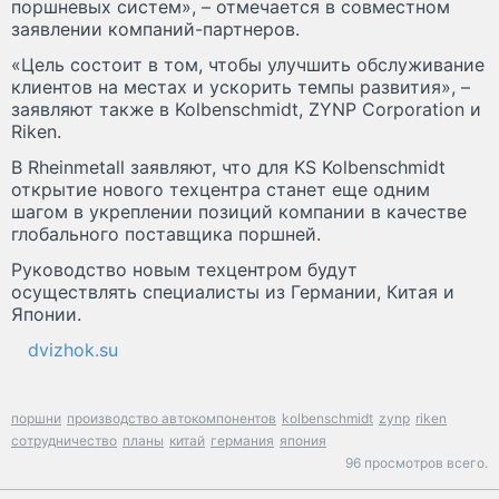
поршневых систем», – отмечается в совместном
заявлении компаний-партнеров.
«Цель состоит в том, чтобы улучшить обслуживание
клиентов на местах и ускорить темпы развития», –
заявляют также в Kolbenschmidt, ZYNP Corporation и
Riken.
В Rheinmetall заявляют, что для KS Kolbenschmidt
открытие нового техцентра станет еще одним
шагом в укреплении позиций компании в качестве
глобального поставщика поршней.
Руководство новым техцентром будут
осуществлять специалисты из Германии, Китая и
Японии.
dvizhok.su
поршни
производство автокомпонентов
kolbenschmidt
zynp
riken
сотрудничество
планы
китай
германия
япония
96 просмотров всего.