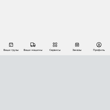
Ваши грузы
Ваши машины
Сервисы
Заказы
Профиль
АВТОМАТИЗАЦИЯ ПЕРЕВОЗОК
Площадки
Заказы
Торги
Тендеры
АТИ-Доки
GPS-мониторинг
АТИ Мессенджер
Цепочки грузов
API ATI.SU
ПОЛЕЗНОЕ