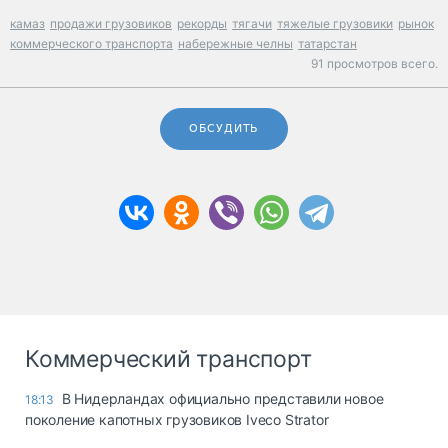
камаз
продажи грузовиков
рекорды
тягачи
тяжелые грузовики
рынок
коммерческого транспорта
набережные челны
татарстан
91 просмотров всего.
ОБСУДИТЬ
Коммерческий транспорт
В Нидерландах официально представили новое
18:13
поколение капотных грузовиков Iveco Strator