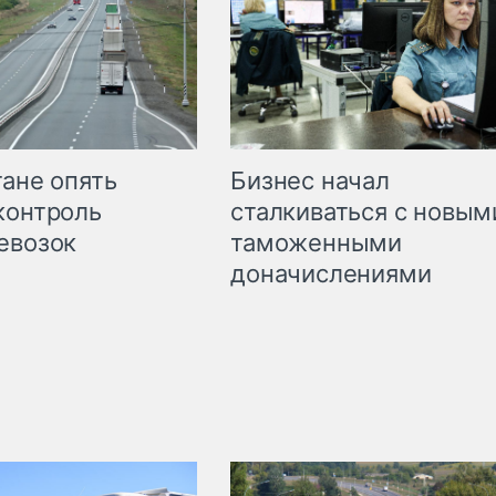
Бизнес начал
тане опять
сталкиваться с новым
контроль
таможенными
евозок
доначислениями