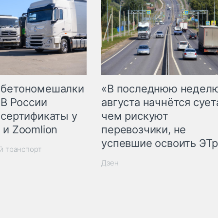
 бетономешалки
«В последнюю недел
 В России
августа начнётся суета
 сертификаты у
чем рискуют
 и Zoomlion
перевозчики, не
успевшие освоить ЭТ
й транспорт
Дзен