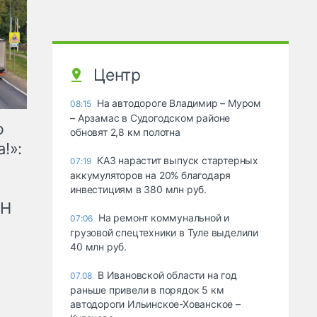
Центр
На автодороге Владимир – Муром
08:15
– Арзамас в Судогодском районе
ю
обновят 2,8 км полотна
!»:
КАЗ нарастит выпуск стартерных
07:19
аккумуляторов на 20% благодаря
инвестициям в 380 млн руб.
рН
На ремонт коммунальной и
07:06
грузовой спецтехники в Туле выделили
40 млн руб.
В Ивановской области на год
07.08
раньше привели в порядок 5 км
автодороги Ильинское-Хованское –