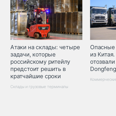
Опасные
Атаки на склады: четыре
из Китая.
задачи, которые
отозвали
российскому ритейлу
Dongfeng
предстоит решить в
кратчайшие сроки
Коммерчески
Склады и грузовые терминалы