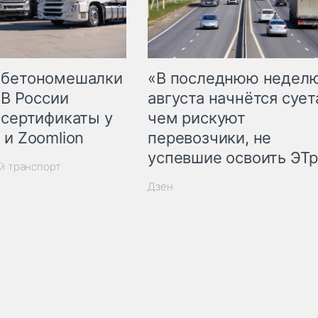
 бетономешалки
«В последнюю недел
 В России
августа начнётся суета
 сертификаты у
чем рискуют
 и Zoomlion
перевозчики, не
успевшие освоить ЭТ
й транспорт
Дзен