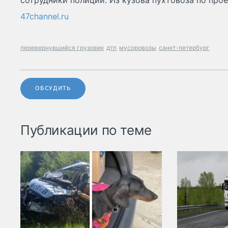
сотрудники полиции. Из кузова пухтовоза по про
47channel.ru
перевернувшийся грузовик
дтп
мусоровозы
санкт-петербург
ОБСУДИТЬ
Публикации по теме