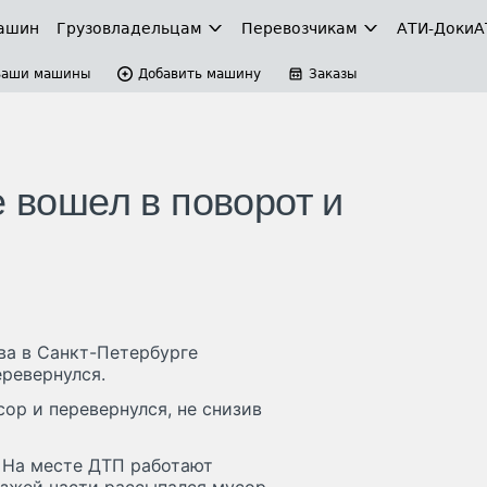
ашин
Грузовладельцам
Перевозчикам
АТИ-Доки
А
Ваши машины
Добавить машину
Заказы
е вошел в поворот и
ова в Санкт-Петербурге
еревернулся.
ор и перевернулся, не снизив
 На месте ДТП работают