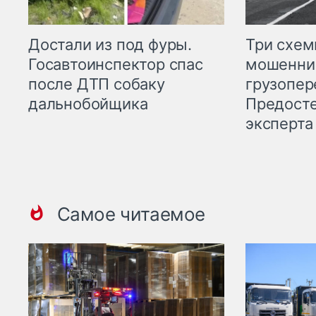
Три схе
Достали из под фуры.
мошенни
Госавтоинспектор спас
грузопер
после ДТП собаку
Предост
дальнобойщика
эксперта
Самое читаемое