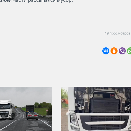
езжей части рассыпался мусор.
49 просмотров 