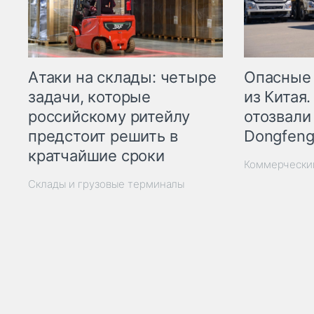
Опасные
Атаки на склады: четыре
из Китая.
задачи, которые
отозвали
российскому ритейлу
Dongfeng
предстоит решить в
кратчайшие сроки
Коммерчески
Склады и грузовые терминалы