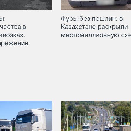
мы
Фуры без пошлин: в
чества в
Казахстане раскрыли
евозках.
многомиллионную сх
ережение