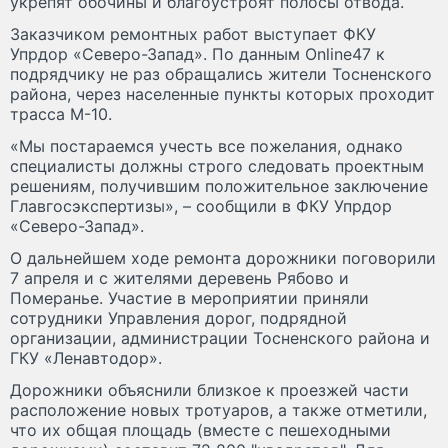
укрепят обочины и благоустроят полосы отвода.
Заказчиком ремонтных работ выступает ФКУ
Упрдор «Северо-Запад». По данным Online47 к
подрядчику не раз обращались жители Тосненского
района, через населенные пункты которых проходит
трасса М-10.
«Мы постараемся учесть все пожелания, однако
специалисты должны строго следовать проектным
решениям, получившим положительное заключение
Главгосэкспертизы», – сообщили в ФКУ Упрдор
«Северо-Запад».
О дальнейшем ходе ремонта дорожники поговорили
7 апреля и с жителями деревень Рябово и
Померанье. Участие в мероприятии приняли
сотрудники Управления дорог, подрядной
организации, администрации Тосненского района и
ГКУ «Ленавтодор».
Дорожники объяснили близкое к проезжей части
расположение новых тротуаров, а также отметили,
что их общая площадь (вместе с пешеходными