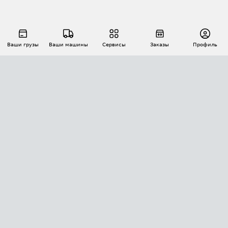
Ваши грузы
Ваши машины
Сервисы
Заказы
Профиль
АВТОМАТИЗАЦИЯ ПЕРЕВОЗОК
Площадки
Заказы
Торги
Тендеры
АТИ-Доки
GPS-мониторинг
АТИ Мессенджер
Цепочки грузов
API ATI.SU
ПОЛЕЗНОЕ
Расчет расстояний
БЕЗОПАСНОСТЬ
Академия ATI.SU
ATI.SU о безопасности
Звезды ATI.SU на вашем сайте
КОНТАКТЫ И ТАРИФЫ
Памятка по проверке контрагентов
Индекс ATI.SU FTL РФ