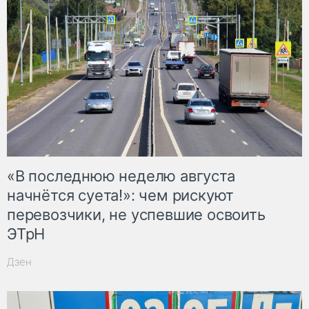
«В последнюю неделю августа
начнётся суета!»: чем рискуют
перевозчики, не успевшие освоить
ЭТрН
Дзен