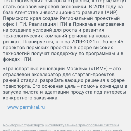
технологических рынков и отраслей, которые могут
стать основой мировой экономики. В 2019 году на
базе Агентстве инвестиционного развития (АИР)
Пермского края создан Региональный проектный
офис НТИ. Реализация НТИ в Прикамье направлена
на создание условий для роста и развития
технологических компаний региона на новых
рынках. Планируется, что за 2019-2021 гг. более 45
проектов пермских проектов в сфере высоких
технологий получат поддержку по программам и в
фондах НТИ.
«Транспортные инновации Москвы» («ТИМ») – это
отраслевой акселератор для стартап-проектов
ранней стадии, разрабатывающих решения в сфере
транспорта. Его основная цель – помочь командам в
запуске пилота и адаптации продукта под интересы
конкретного заказчика.
www.permkrai.ru
мониторинг транспорта
интеллектуальные транспортные системы
trafficdata
стартапы
трафик
ит в логистике
москва
пермь
пермский