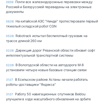
Почти все железнодорожные перевозки между
09:59
Россией и Белоруссией переведены на электронные
документы
На китайской АЭС "Нинде" протестировали первый
06.08
тяжелый складской робот CGN
Robotrack испытал беспилотный грузовик на
05.08
трассе длиной 260 км
Дирекция дорог Рязанской области обновит софт
02.08
интеллектуальной транспортной системы
В Вологодской области на автодороге М-8
02.08
установили четыре новые базовые станции связи
В Есильском районе Астаны начали работать
31.07
роботы-доставщики "Яндекса"
Работу 50 навигационных спутников Beidou
31.07
улучшили в ходе масштабного обновления на орбите