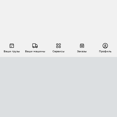
Ваши грузы
Ваши машины
Сервисы
Заказы
Профиль
АВТОМАТИЗАЦИЯ ПЕРЕВОЗОК
Площадки
Заказы
Торги
Тендеры
АТИ-Доки
GPS-мониторинг
АТИ Мессенджер
Цепочки грузов
API ATI.SU
ПОЛЕЗНОЕ