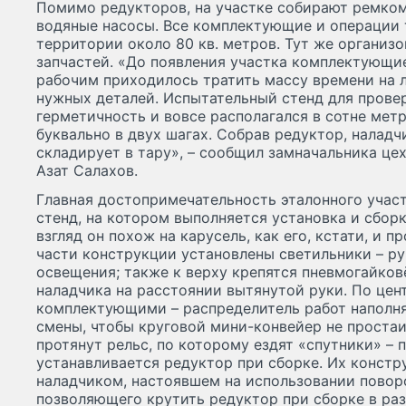
Помимо редукторов, на участке собирают ремком
водяные насосы. Все комплектующие и операции 
территории около 80 кв. метров. Тут же организ
запчастей. «До появления участка комплектующие
рабочим приходилось тратить массу времени на 
нужных деталей. Испытательный стенд для прове
герметичность и вовсе располагался в сотне метр
буквально в двух шагах. Собрав редуктор, наладч
складирует в тару», – сообщил замначальника цех
Азат Салахов.
Главная достопримечательность эталонного участ
стенд, на котором выполняется установка и сбор
взгляд он похож на карусель, как его, кстати, и п
части конструкции установлены светильники – ру
освещения; также к верху крепятся пневмогайков
наладчика на расстоянии вытянутой руки. По цен
комплектующими – распределитель работ наполня
смены, чтобы круговой мини-конвейер не простаи
протянут рельс, по которому ездят «спутники» – 
устанавливается редуктор при сборке. Их констр
наладчиком, настоявшем на использовании повор
позволяющего крутить редуктор при сборке в ра