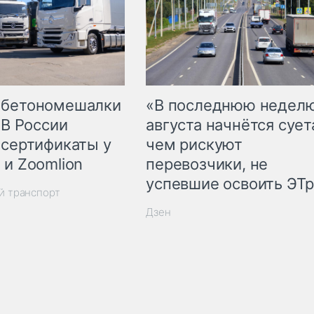
 бетономешалки
«В последнюю недел
 В России
августа начнётся суета
 сертификаты у
чем рискуют
 и Zoomlion
перевозчики, не
успевшие освоить ЭТ
й транспорт
Дзен