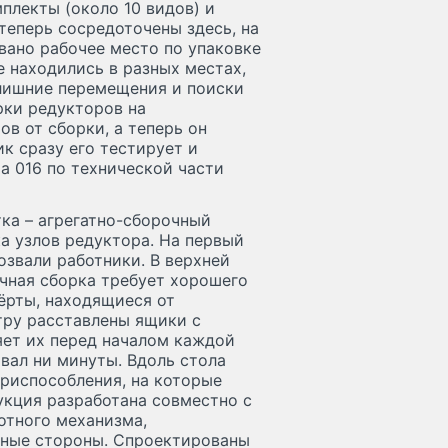
плекты (около 10 видов) и
теперь сосредоточены здесь, на
овано рабочее место по упаковке
 находились в разных местах,
лишние перемещения и поиски
рки редукторов на
ов от сборки, а теперь он
ик сразу его тестирует и
а 016 по технической части
ка – агрегатно-сборочный
ка узлов редуктора. На первый
розвали работники. В верхней
чная сборка требует хорошего
ёрты, находящиеся от
тру расставлены ящики с
ет их перед началом каждой
вал ни минуты. Вдоль стола
приспособления, на которые
укция разработана совместно с
отного механизма,
зные стороны. Спроектированы