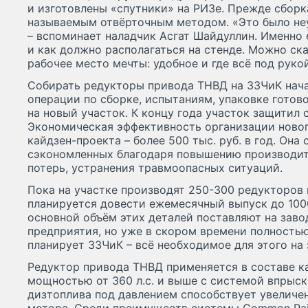
и изготовлены «спутники» на РИЗе. Прежде сборк
называемым отвёрточным методом. «Это было неу
– вспоминает наладчик Асгат Шайдуллин. Именно 
и как должно располагаться на стенде. Можно ска
рабочее место мечты: удобное и где всё под рукой
Собирать редукторы привода ТНВД на ЗЗЧиК начал
операции по сборке, испытаниям, упаковке готов
на новый участок. К концу года участок защитил 
Экономическая эффективность организации новог
кайдзен-проекта – более 500 тыс. руб. в год. Она
сэкономленных благодаря повышению производит
потерь, устранения травмоопасных ситуаций.
Пока на участке производят 250-300 редукторов 
планируется довести ежемесячный выпуск до 100
основной объём этих деталей поставляют на заво
предприятия, но уже в скором времени полностью
планирует ЗЗЧиК – всё необходимое для этого на
Редуктор привода ТНВД применяется в составе к
мощностью от 360 л.с. и выше с системой впрыск
дизтоплива под давлением способствует увелич