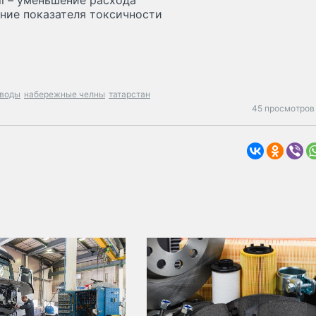
l – уменьшение расхода
ние показателя токсичности
аводы
набережные челны
татарстан
45 просмотров 