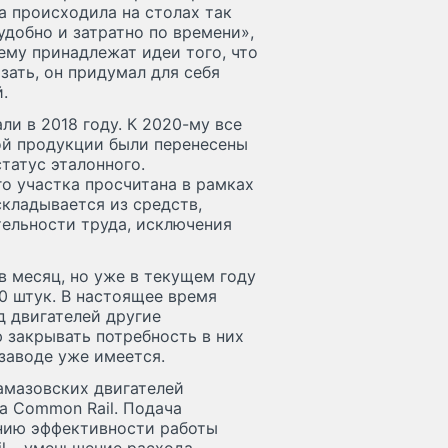
а происходила на столах так
добно и затратно по времени»,
ему принадлежат идеи того, что
зать, он придумал для себя
.
и в 2018 году. К 2020-му все
ой продукции были перенесены
статус эталонного.
о участка просчитана в рамках
 складывается из средств,
ельности труда, исключения
в месяц, но уже в текущем году
0 штук. В настоящее время
д двигателей другие
 закрывать потребность в них
 заводе уже имеется.
амазовских двигателей
а Common Rail. Подача
ению эффективности работы