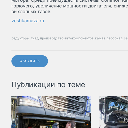
мотора. Среди преимуществ системы Common Rai
горючего, увеличение мощности двигателя, сниже
выхлопных газов.
vestikamaza.ru
редукторы
тнвд
производство автокомпонентов
камаз
персонал
з
ОБСУДИТЬ
Публикации по теме