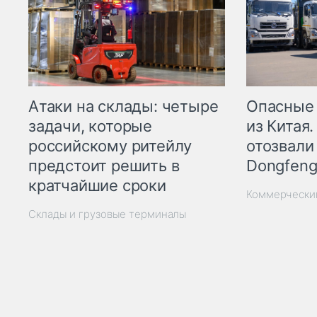
Опасные
Атаки на склады: четыре
из Китая.
задачи, которые
отозвали
российскому ритейлу
Dongfeng
предстоит решить в
кратчайшие сроки
Коммерчески
Склады и грузовые терминалы