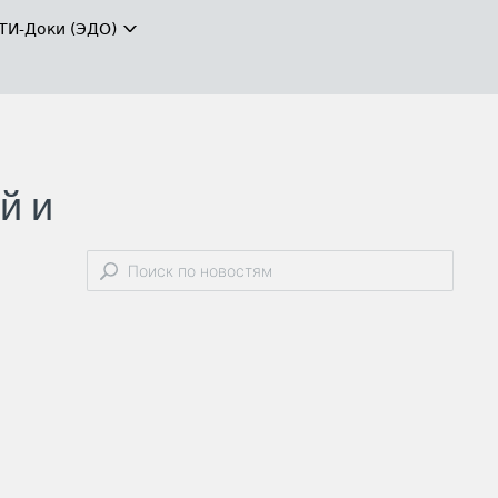
ТИ-Доки (ЭДО)
й и