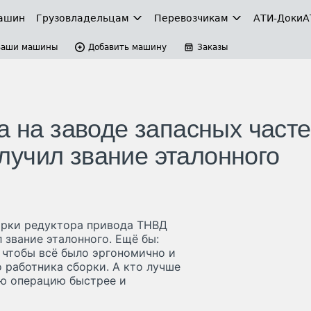
ашин
Грузовладельцам
Перевозчикам
АТИ-Доки
А
Ваши машины
Добавить машину
Заказы
а на заводе запасных часте
учил звание эталонного
борки редуктора привода ТНВД
 звание эталонного. Ещё бы:
– чтобы всё было эргономично и
 работника сборки. А кто лучше
ую операцию быстрее и