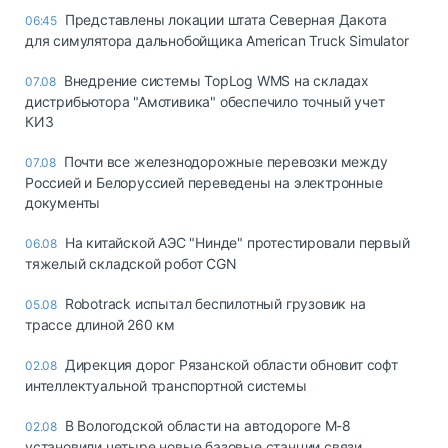
Представлены локации штата Северная Дакота
06:45
для симулятора дальнобойщика American Truck Simulator
Внедрение системы TopLog WMS на складах
07.08
дистрибьютора "Амотивика" обеспечило точный учет
КИЗ
Почти все железнодорожные перевозки между
07.08
Россией и Белоруссией переведены на электронные
документы
На китайской АЭС "Нинде" протестировали первый
06.08
тяжелый складской робот CGN
Robotrack испытал беспилотный грузовик на
05.08
трассе длиной 260 км
Дирекция дорог Рязанской области обновит софт
02.08
интеллектуальной транспортной системы
В Вологодской области на автодороге М-8
02.08
установили четыре новые базовые станции связи