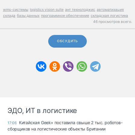
wms-системы
logistics vision suite
ант технолоджис
автоматизация
склада
базы данных
программное обеспечение
складская логистика
46 просмотров всего.
ОБСУДИТЬ
ЭДО, ИТ в логистике
Китайская Geek+ поставила свыше 2 тыс. роботов-
17:06
сборщиков на логистические объекты Британии