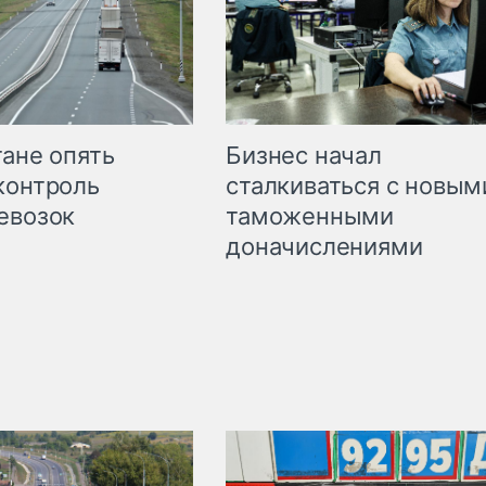
Бизнес начал
тане опять
сталкиваться с новым
контроль
таможенными
евозок
доначислениями