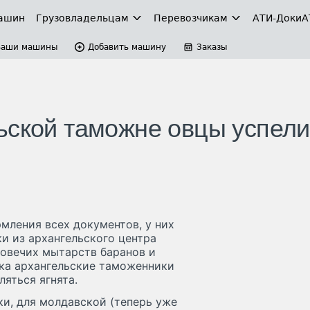
ашин
Грузовладельцам
Перевозчикам
АТИ-Доки
А
Ваши машины
Добавить машину
Заказы
ьской таможне овцы успели
мления всех документов, у них
и из архангельского центра
 овечих мытарств баранов и
ка архангельские таможенники
ляться ягнята.
и, для молдавской (теперь уже