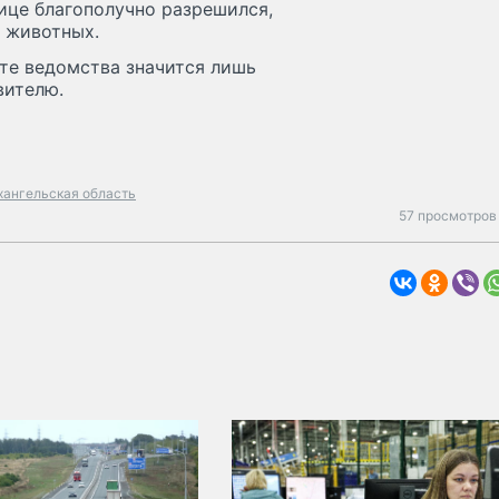
ице благополучно разрешился,
х животных.
те ведомства значится лишь
вителю.
хангельская область
57 просмотров 