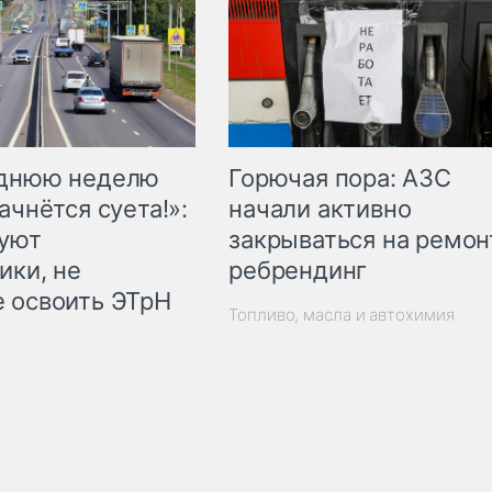
Горючая пора: АЗС
еднюю неделю
начали активно
ачнётся суета!»:
закрываться на ремон
куют
ребрендинг
ики, не
 освоить ЭТрН
Топливо, масла и автохимия