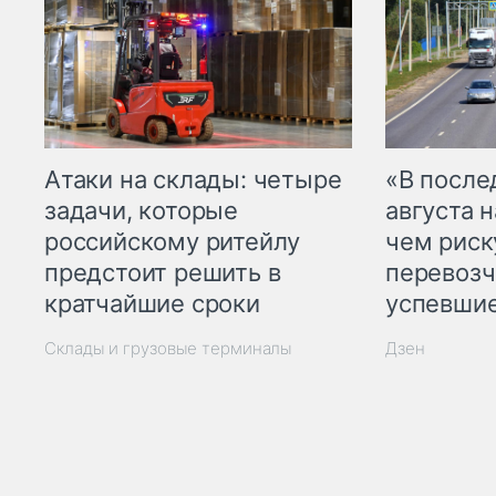
Атаки на склады: четыре
«В посл
задачи, которые
августа н
российскому ритейлу
чем рис
предстоит решить в
перевозч
кратчайшие сроки
успевшие
Склады и грузовые терминалы
Дзен