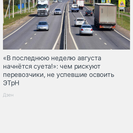
«В последнюю неделю августа
начнётся суета!»: чем рискуют
перевозчики, не успевшие освоить
ЭТрН
Дзен