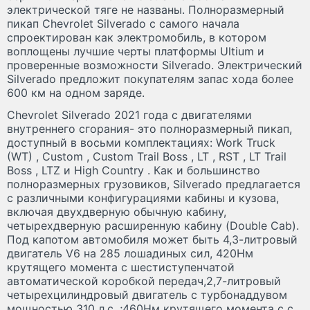
электрической тяге не названы. Полноразмерный
пикап Chevrolet Silverado с самого начала
спроектирован как электромобиль, в котором
воплощены лучшие черты платформы Ultium и
проверенные возможности Silverado. Электрический
Silverado предложит покупателям запас хода более
600 км на одном заряде.
Chevrolet Silverado 2021 года с двигателями
внутреннего сгорания- это полноразмерный пикап,
доступный в восьми комплектациях: Work Truck
(WT) , Custom , Custom Trail Boss , LT , RST , LT Trail
Boss , LTZ и High Country . Как и большинство
полноразмерных грузовиков, Silverado предлагается
с различными конфигурациями кабины и кузова,
включая двухдверную обычную кабину,
четырехдверную расширенную кабину (Double Cab).
Под капотом автомобиля может быть 4,3-литровый
двигатель V6 на 285 лошадиных сил, 420Нм
крутящего момента с шестиступенчатой
автоматической коробкой передач,2,7-литровый
четырехцилиндровый двигатель с турбонаддувом
мощностью 310 л.с. ;460Нм крутящего момента с с