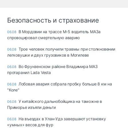
Безопасность и страхование
В Мордовии на трассе М-5 водитель МАЗа
06.08
спровоцировал смертельную аварию
Трое человек получили травмы при столкновении
06.08
легковушки и двух грузовиков в Могилеве
Во Фрунзенском районе Владимира МАЗ
06.08
протаранил Lada Vesta
Лобовая авария собрала пробку больше 8 км на
06.08
"Коле"
У китайского дальнобойщика на таможне в
06.08
Приморье изъяли деньги
Ha въeздax в Улaн-Удэ зaвepшaют ycтaнoвкy
06.08
«yмныx» вecoв для фyp