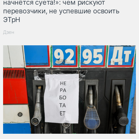
начнётся суета!»: чем рискуют
перевозчики, не успевшие освоить
ЭТрН
Дзен