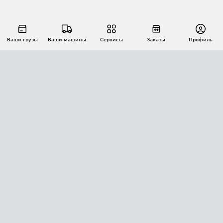
Ваши грузы
Ваши машины
Сервисы
Заказы
Профиль
АВТОМАТИЗАЦИЯ ПЕРЕВОЗОК
Площадки
Заказы
Торги
Тендеры
АТИ-Доки
GPS-мониторинг
АТИ Мессенджер
Цепочки грузов
API ATI.SU
ПОЛЕЗНОЕ
Расчет расстояний
БЕЗОПАСНОСТЬ
Академия ATI.SU
ATI.SU о безопасности
Звезды ATI.SU на вашем сайте
КОНТАКТЫ И ТАРИФЫ
Памятка по проверке контрагентов
Индекс ATI.SU FTL РФ
О системе ATI.SU