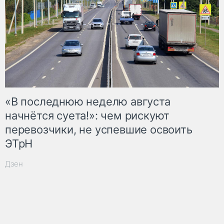
«В последнюю неделю августа
начнётся суета!»: чем рискуют
перевозчики, не успевшие освоить
ЭТрН
Дзен