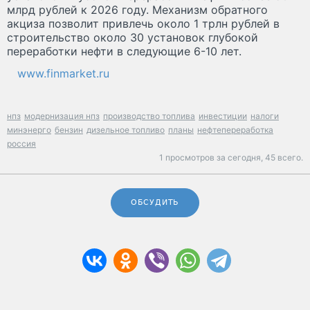
млрд рублей к 2026 году. Механизм обратного
акциза позволит привлечь около 1 трлн рублей в
строительство около 30 установок глубокой
переработки нефти в следующие 6-10 лет.
www.finmarket.ru
нпз
модернизация нпз
производство топлива
инвестиции
налоги
минэнерго
бензин
дизельное топливо
планы
нефтепереработка
россия
1 просмотров за сегодня,
45 всего.
ОБСУДИТЬ