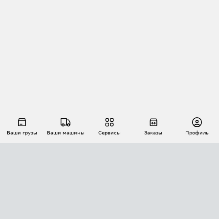
Ваши грузы
Ваши машины
Сервисы
Заказы
Профиль
АВТОМАТИЗАЦИЯ ПЕРЕВОЗОК
Площадки
Заказы
Торги
Тендеры
АТИ-Доки
GPS-мониторинг
АТИ Мессенджер
Цепочки грузов