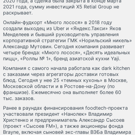
2020 года, а сделка была закрыта в конце марта
2021 года, сумму инвестиций X5 Retial Group не
раскрывает.
Онлайн-фудкорт «Много лосося» в 2018 году
создали выходец из Uber и «Яндекс.Такси» Яков
Менделеев и бывший руководитель управления
корпоративной стратегии ГМК «Норильский никель»
Александр Мутовин. Сегодня компания развивает
четыре бренда: «Много лосося», «Десять идеальных
пицц», «Роллы № 1», бренд азиатской кухни Yaji.
Компания с самого начала работала как dark kitchen
с заказами через агрегаторы доставки готовых
блюд. Сегодня у нее 25 «темных кухонь» в Москве,
Московской области и в Ростове-на-Дону (по
франшизе). Ежемесячно она выполняет более 60
тыс. заказов.
Ранее в раундах финансирования foodtech-проекта
участвовали президент «Нанолек» Владимир
Христенко и предприниматель Александр Сысоев
(проект «Сысоев FM»), а также акционеры фонда
Brayne, включая сыновей экс-главы ВЭБа Владимира