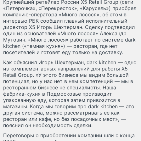
Крупнейший ретейлер России X5 Retail Group (сети
«Пятерочка», «Перекресток», «Карусель») приобрел
компанию-оператора «Много лосося», об этом в
интервью РБК сообщил главный исполнительный
директор X5 Игорь Шехтерман. Сделку подтвердил
один из основателей «Много лосося» Александр
Мутовин. «Много лосося» работает по системе dark
kitchen («темная кухня») — ресторан, где нет
посетителей и готовят еду только на доставку.
Как объяснил Игорь Шехтерман, dark kitchen — одно
из комплементарных направлений для работы X5
Retail Group. «У этого бизнеса мы видим большой
потенциал, но у нас нет в нем компетенций — мы в
ресторанном бизнесе не специалисты. Наша
фабрика-кухня в Подмосковье производит
упакованную еду, которая затем привозится в
магазины. Когда мы говорим про dark kitchen — это
другая система, можно рассматривать ее как
ресторан или кафе, но без посадочных мест», —
пояснил он необходимость сделки.
Переговоры о приобретении компании шли с конца