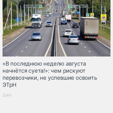
«В последнюю неделю августа
начнётся суета!»: чем рискуют
перевозчики, не успевшие освоить
ЭТрН
Дзен