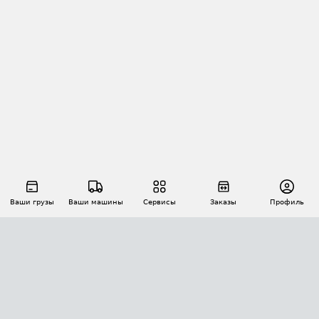
Ваши грузы
Ваши машины
Сервисы
Заказы
Профиль
АВТОМАТИЗАЦИЯ ПЕРЕВОЗОК
Площадки
Заказы
Торги
Тендеры
АТИ-Доки