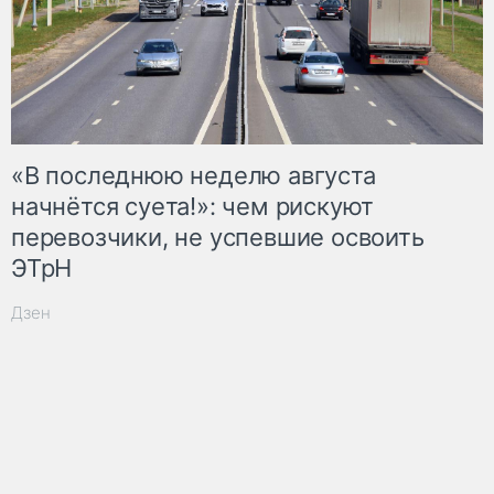
«В последнюю неделю августа
начнётся суета!»: чем рискуют
перевозчики, не успевшие освоить
ЭТрН
Дзен