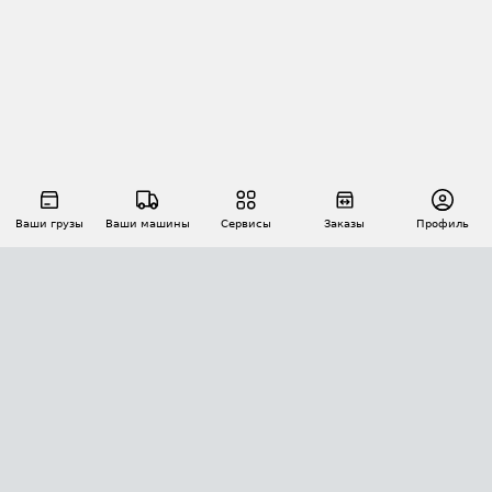
Ваши грузы
Ваши машины
Сервисы
Заказы
Профиль
АВТОМАТИЗАЦИЯ ПЕРЕВОЗОК
Площадки
Заказы
Торги
Тендеры
АТИ-Доки
GPS-мониторинг
АТИ Мессенджер
Цепочки грузов
API ATI.SU
ПОЛЕЗНОЕ