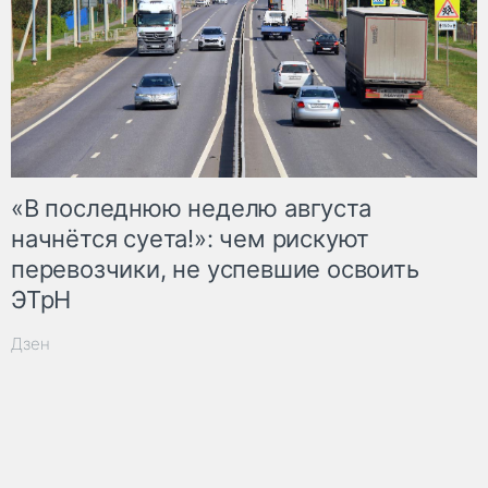
«В последнюю неделю августа
начнётся суета!»: чем рискуют
перевозчики, не успевшие освоить
ЭТрН
Дзен