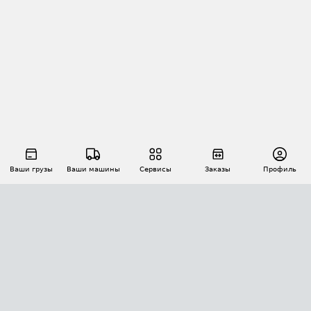
Ваши грузы
Ваши машины
Сервисы
Заказы
Профиль
АВТОМАТИЗАЦИЯ ПЕРЕВОЗОК
Площадки
Заказы
Торги
Тендеры
АТИ-Доки
GPS-мониторинг
АТИ Мессенджер
Цепочки грузов
API ATI.SU