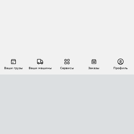
Ваши грузы
Ваши машины
Сервисы
Заказы
Профиль
АВТОМАТИЗАЦИЯ ПЕРЕВОЗОК
Площадки
Заказы
Торги
Тендеры
АТИ-Доки
GPS-мониторинг
АТИ Мессенджер
Цепочки грузов
API ATI.SU