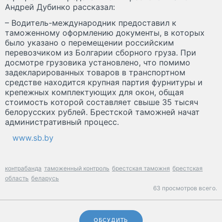
Андрей Дубинко рассказал:
– Водитель-международник предоставил к
таможенному оформлению документы, в которых
было указано о перемещении российским
перевозчиком из Болгарии сборного груза. При
досмотре грузовика установлено, что помимо
задекларированных товаров в транспортном
средстве находится крупная партия фурнитуры и
крепежных комплектующих для окон, общая
стоимость которой составляет свыше 35 тысяч
белорусских рублей. Брестской таможней начат
административный процесс.
www.sb.by
контрабанда
таможенный контроль
брестская таможня
брестская
область
беларусь
63 просмотров всего.
ОБСУДИТЬ