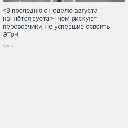
«В последнюю неделю августа
начнётся суета!»: чем рискуют
перевозчики, не успевшие освоить
ЭТрН
Дзен