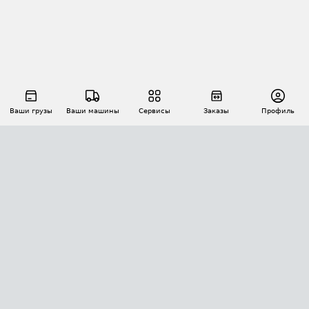
Ваши грузы
Ваши машины
Сервисы
Заказы
Профиль
АВТОМАТИЗАЦИЯ ПЕРЕВОЗОК
Площадки
Заказы
Торги
Тендеры
АТИ-Доки
GPS-мониторинг
АТИ Мессенджер
Цепочки грузов
API ATI.SU
ПОЛЕЗНОЕ
Расчет расстояний
БЕЗОПАСНОСТЬ