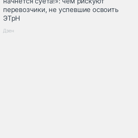
начнётся суета!»: чем рискуют
перевозчики, не успевшие освоить
ЭТрН
Дзен