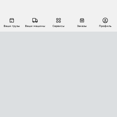
Ваши грузы
Ваши машины
Сервисы
Заказы
Профиль
АВТОМАТИЗАЦИЯ ПЕРЕВОЗОК
Площадки
Заказы
Торги
Тендеры
АТИ-Доки
GPS-мониторинг
АТИ Мессенджер
Цепочки грузов
API ATI.SU
ПОЛЕЗНОЕ
Расчет расстояний
БЕЗОПАСНОСТЬ
Академия ATI.SU
ATI.SU о безопасности
Звезды ATI.SU на вашем сайте
КОНТАКТЫ И ТАРИФЫ
Памятка по проверке контрагентов