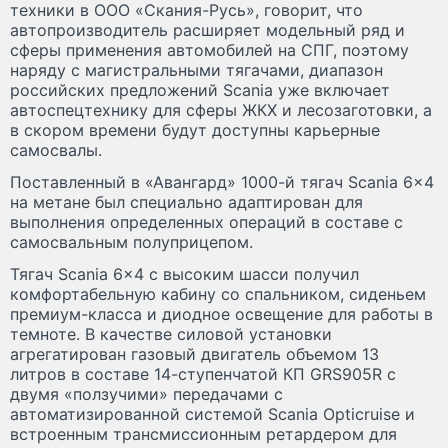
техники в ООО «Скания-Русь», говорит, что
автопроизводитель расширяет модельный ряд и
сферы применения автомобилей на СПГ, поэтому
наряду с магистральными тягачами, диапазон
российских предложений Scania уже включает
автоспецтехнику для сферы ЖКХ и лесозаготовки, а
в скором времени будут доступны карьерные
самосвалы.
Поставленный в «Авангард» 1000-й тягач Scania 6x4
на метане был специально адаптирован для
выполнения определенных операций в составе с
самосвальным полуприцепом.
Тягач Scania 6x4 с высоким шасси получил
комфортабельную кабину со спальником, сиденьем
премиум-класса и диодное освещение для работы в
темноте. В качестве силовой установки
агрегатирован газовый двигатель объемом 13
литров в составе 14-ступенчатой КП GRS905R с
двумя «ползучими» передачами с
автоматизированной системой Scania Opticruise и
встроенным трансмиссионным ретардером для