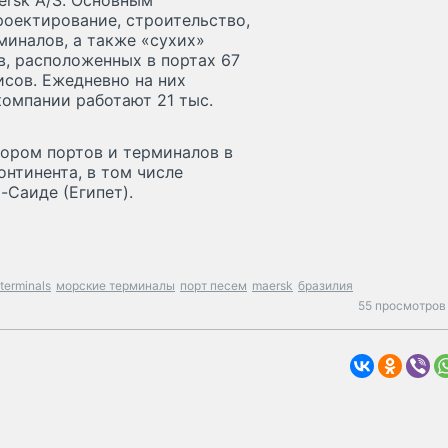
aersk A/S. Основным
роектирование, строительство,
миналов, а также «сухих»
в, расположенных в портах 67
исов. Ежедневно на них
компании работают 21 тыс.
тором портов и терминалов в
онтинента, в том числе
-Саиде (Египет).
terminals
морские терминалы
порт песем
maersk
бразилия
55 просмотров 