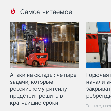
Самое читаемое
Горючая 
Атаки на склады: четыре
начали а
задачи, которые
закрыват
российскому ритейлу
ребренд
предстоит решить в
кратчайшие сроки
Топливо, мас