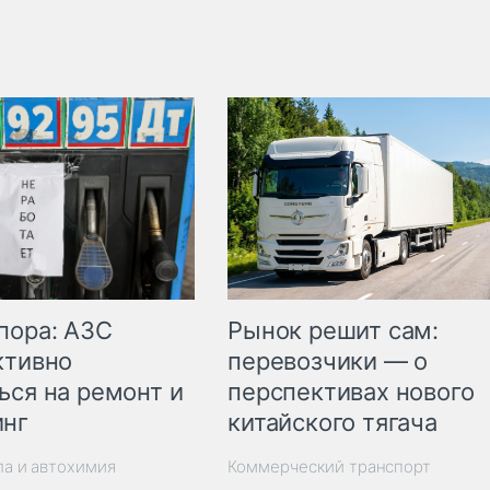
пора: АЗС
Рынок решит сам:
ктивно
перевозчики — о
ься на ремонт и
перспективах нового
инг
китайского тягача
ла и автохимия
Коммерческий транспорт