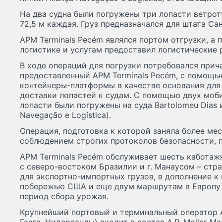
На два судна были погружены три лопасти ветрот
72,5 м каждая. Груз предназначался для штата Са
APM Terminals Pecém являлся портом отгрузки, а п
логистике и услугам предоставил логистические 
В ходе операций для погрузки потребовался прич
предоставленный APM Terminals Pecém, с помощь
контейнеры-платформы в качестве основания для
доставки лопастей к судам. С помощью двух моб
лопасти были погружены на суда Bartolomeu Dias и 
Navegação e Logística).
Операция, подготовка к которой заняла более мес
соблюдением строгих протоколов безопасности, п
APM Terminals Pecém обслуживает шесть каботаж
с северо-востоком Бразилии и г. Манаусом – стр
для экспортно-импортных грузов, в дополнение к
побережью США и еще двум маршрутам в Европу 
период сбора урожая.
Крупнейший портовый и терминальный оператор A