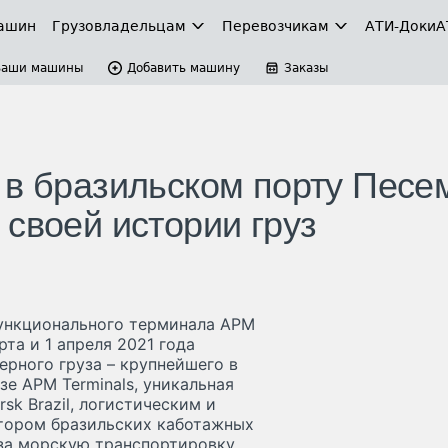
ашин
Грузовладельцам
Перевозчикам
АТИ-Доки
А
Ваши машины
Добавить машину
Заказы
 в бразильском порту Песе
своей истории груз
функционального терминала APM
рта и 1 апреля 2021 года
ерного груза – крупнейшего в
е APM Terminals, уникальная
sk Brazil, логистическим и
атором бразильских каботажных
 за морскую транспортировку.