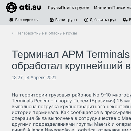
Грузы
Поиск грузов
Машины
Поиск м
Все сервисы
Ваши грузы
Добавить груз
← Негабаритные и опасные грузы
Терминал APM Terminals
обработал крупнейший в 
13:27, 14 Апреля 2021
На территории грузовых районов No 9-10 много
Terminals Pecém – в порту Песем (Бразилия) 25 ма
выполнена погрузка крупногабаритного неконтейн
истории терминала. Как сообщается в пресс-релиз
операция была выполнена в сотрудничестве с Maer
другими подразделениями группы Maersk и опер
линий Aliança Navegação e Logística, отвечающим