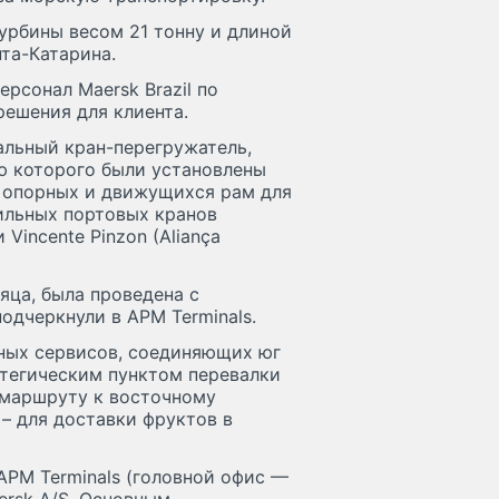
урбины весом 21 тонну и длиной
нта-Катарина.
ерсонал Maersk Brazil по
решения для клиента.
альный кран-перегружатель,
ю которого были установлены
 опорных и движущихся рам для
ильных портовых кранов
Vincente Pinzon (Aliança
яца, была проведена с
одчеркнули в APM Terminals.
ных сервисов, соединяющих юг
атегическим пунктом перевалки
 маршруту к восточному
– для доставки фруктов в
PM Terminals (головной офис —