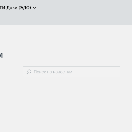
ТИ-Доки (ЭДО)
м