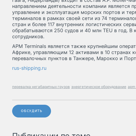
Гаага, Нидерланды) входит в состав A.P. Moller-M
направлением деятельности компании является п
управление и эксплуатация морских портов и тер
терминалов в рамках своей сети из 74 терминало
стран и более 117 внутренних логистических серв
обрабатываются 250 судов и 40 млн TEU в год. В 
сотрудников.
APM Terminals является также крупнейшим опера
Африке, управляющим 12 активами в 10 странах к
перевалочных пунктов в Танжере, Марокко и Порт
rus-shipping.ru
перевалка негабаритных грузов
энергетическое оборудование
apm 
ОБСУДИТЬ
Публикации по теме