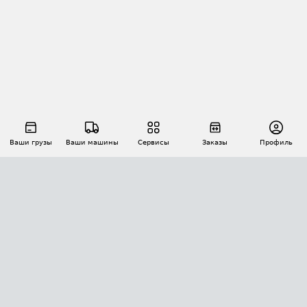
Ваши грузы
Ваши машины
Сервисы
Заказы
Профиль
АВТОМАТИЗАЦИЯ ПЕРЕВОЗОК
Площадки
Заказы
Торги
Тендеры
АТИ-Доки
GPS-мониторинг
АТИ Мессенджер
Цепочки грузов
API ATI.SU
ПОЛЕЗНОЕ