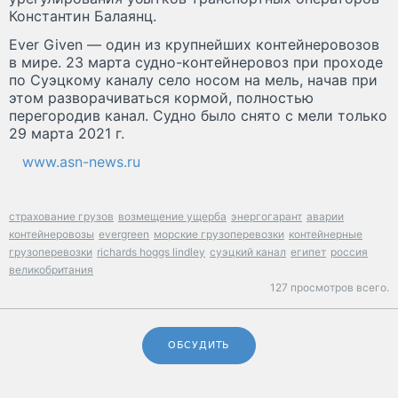
Константин Балаянц.
Ever Given — один из крупнейших контейнеровозов
в мире. 23 марта судно-контейнеровоз при проходе
по Суэцкому каналу село носом на мель, начав при
этом разворачиваться кормой, полностью
перегородив канал. Судно было снято с мели только
29 марта 2021 г.
www.asn-news.ru
страхование грузов
возмещение ущерба
энергогарант
аварии
контейнеровозы
evergreen
морские грузоперевозки
контейнерные
грузоперевозки
richards hoggs lindley
суэцкий канал
египет
россия
великобритания
127 просмотров всего.
ОБСУДИТЬ