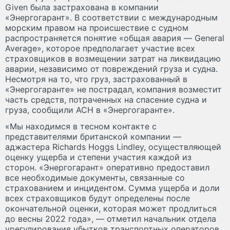
Given была застрахована в компании
«Энергогарант». В соответствии с международным
морским правом на происшествие с судном
распространяется понятие «общая авария — General
Average», которое предполагает участие всех
страховщиков в возмещении затрат на ликвидацию
аварии, независимо от повреждений груза и судна.
Несмотря на то, что груз, застрахованный в
«Энергогаранте» не пострадал, компания возместит
часть средств, потраченных на спасение судна и
груза, сообщили АСН в «Энергогаранте».
«Мы находимся в тесном контакте с
представителями британской компании —
аджастера Richards Hoggs Lindley, осуществляющей
оценку ущерба и степени участия каждой из
сторон. «Энергогарант» оперативно предоставил
все необходимые документы, связанные со
страхованием и инцидентом. Сумма ущерба и доли
всех страховщиков будут определены после
окончательной оценки, которая может продлиться
до весны 2022 года», — отметил начальник отдела
урегулирования убытков транспортных операторов