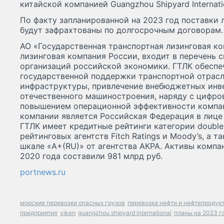
китайской компанией Guangzhou Shipyard Internati
По факту запланированной на 2023 год поставки
будут зафрахтованы по долгосрочным договорам.
АО «Государственная транспортная лизинговая ко
лизинговая компания России, входит в перечень
организаций российской экономики. ГТЛК обеспе
государственной поддержки транспортной отрас
инфраструктуры, привлечение внебюджетных инве
отечественного машиностроения, наряду с цифр
повышением операционной эффективности компа
компании является Российская Федерация в лице
ГТЛК имеет кредитные рейтинги категории doubl
рейтинговых агентств Fitch Ratings и Moody’s, а 
шкале «A+(RU)» от агентства АКРА. Активы компа
2020 года составили 981 млрд руб.
portnews.ru
морские перевозки опасных грузов
перевозка нефти и нефтепродук
предприятия
viken
guangzhou shipyard international
планы на 2023 г