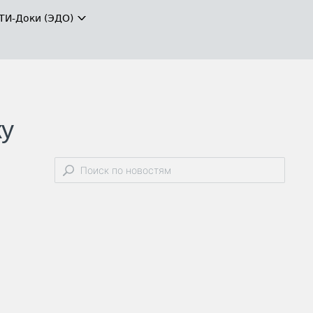
ТИ-Доки (ЭДО)
ку