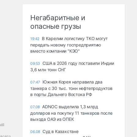
Негабаритные и
опасные грузы
В Карелии логистику ТКО могут
19:42
передать новому госпредприятию
вместо компании "КЭО"
США в 2026 году поставили Индии
09:53
3,6 млн тонн СНГ
Южная Корея направила два
07:47
танкера с 30 тыс. тонн нефтепродуктов
в порты Дальнего Востока РФ
ADNOC выделила 1,3 млрд
07.08
долларов на покупку 11 танкеров после
выхода ОАЭ из ОПЕК
ые
Суд в Казахстане
06.08
всего.