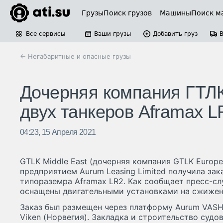
Грузы
Поиск грузов
Машины
Поиск м
Все сервисы
Ваши грузы
Добавить груз
← Негабаритные и опасные грузы
Дочерняя компания ГТЛК
двух танкеров Aframax L
04:23, 15 Апреля 2021
GTLK Middle East (дочерняя компания GTLK Europ
предприятием Aurum Leasing Limited получила зак
типораземра Aframax LR2. Как сообщает пресс-сл
оснащены двигательными установками на сжижен
Заказ был размещен через платформу Aurum VASH
Viken (Норвегия). Закладка и строительство судо