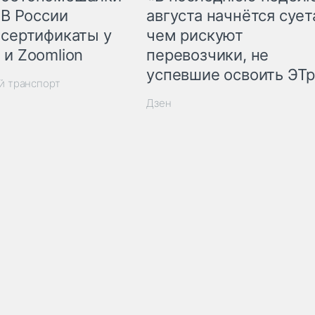
 В России
августа начнётся суета
 сертификаты у
чем рискуют
 и Zoomlion
перевозчики, не
успевшие освоить ЭТ
й транспорт
Дзен