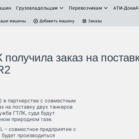
ашин
Грузовладельцам
Перевозчикам
АТИ-Доки
А
Ваши машины
Добавить машину
Заказы
 получила заказ на постав
R2
e) в партнерстве с совместным
аз на поставку двух танкеров
ужба ГТЛК, суда будут
ном природном газе.
L – совместное предприятие с
в будет производиться