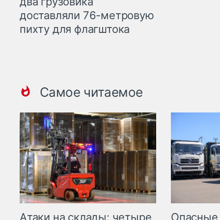
два грузовика
доставляли 76-метровую
пихту для флагштока
Самое читаемое
Опасные
Атаки на склады: четыре