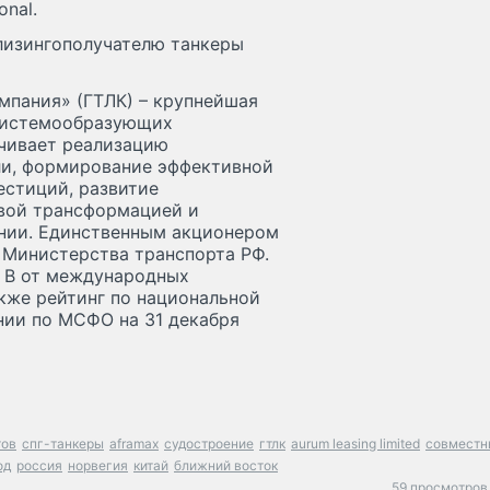
onal.
 лизингополучателю танкеры
мпания» (ГТЛК) – крупнейшая
 системообразующих
чивает реализацию
ли, формирование эффективной
стиций, развитие
овой трансформацией и
нии. Единственным акционером
 Министерства транспорта РФ.
e B от международных
также рейтинг по национальной
нии по МСФО на 31 декабря
тов
спг-танкеры
aframax
судостроение
гтлк
aurum leasing limited
совместн
од
россия
норвегия
китай
ближний восток
59 просмотров 