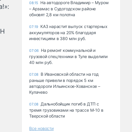
На автодороге Владимир – Муром
08:15
!»:
– Арзамас в Судогодском районе
обновят 2,8 км полотна
КАЗ нарастит выпуск стартерных
07:19
рН
аккумуляторов на 20% благодаря
инвестициям в 380 млн руб.
На ремонт коммунальной и
07:06
грузовой спецтехники в Туле выделили
40 млн руб.
В Ивановской области на год
07.08
раньше привели в порядок 5 км
автодороги Ильинское-Хованское –
Кулачево
Дальнобойщик погиб в ДТП с
07.08
тремя грузовиками на трассе М-10 в
Тверской области
Все новости