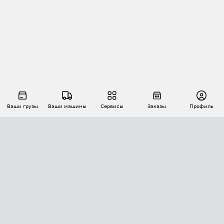
Ваши грузы
Ваши машины
Сервисы
Заказы
Профиль
АВТОМАТИЗАЦИЯ ПЕРЕВОЗОК
Площадки
Заказы
Торги
Тендеры
АТИ-Доки
GPS-мониторинг
АТИ Мессенджер
Цепочки грузов
API ATI.SU
ПОЛЕЗНОЕ